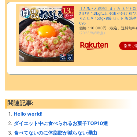
【ふるさと納税】 まぐろ ネギトロ
粗びき 1.3kg以上 冷凍 小分け 粗
ろたたき 150g×9袋 セット 魚 焼津 
695
価格：10,000円（税込、送料無料)
(2023/8/6時点)
楽天で
関連記事:
Hello world!
ダイエット中に食べられるお菓子TOP10選
食べてないのに体脂肪が減らない理由